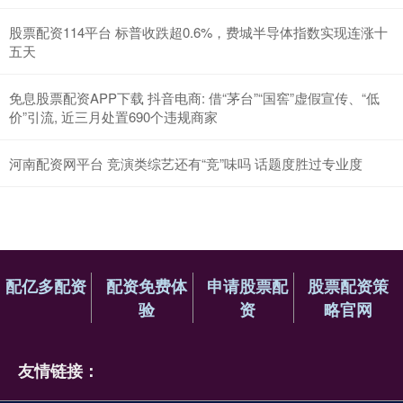
股票配资114平台 标普收跌超0.6%，费城半导体指数实现连涨十
五天
免息股票配资APP下载 抖音电商: 借“茅台”“国窖”虚假宣传、“低
价”引流, 近三月处置690个违规商家
河南配资网平台 竞演类综艺还有“竞”味吗 话题度胜过专业度
配亿多配资
配资免费体
申请股票配
股票配资策
验
资
略官网
友情链接：