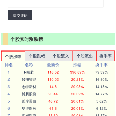
提交评论
个股实时涨跌榜
个股跌幅
个股流入
个股流出
换手率
个股涨幅
排名
名称
最新价
涨幅
换手率
1
N展芯
116.52
396.89%
79.39%
2
锐翔智能
110.02
20.21%
16.80%
3
志特新材
14.8
20.03%
14.18%
4
博腾股份
20.44
20.02%
14.77%
5
近岸蛋白
46.72
20.01%
5.62%
6
毕得医药
61.6
20.01%
6.12%
7
五洲医疗
83.62
20.01%
18.37%