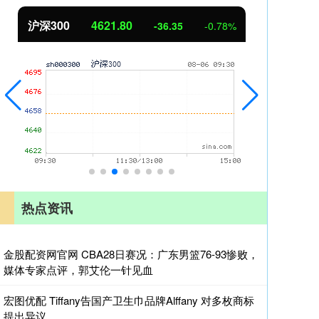
北证50
1109.58
创业
-9.88
-0.88%
热点资讯
金股配资网官网 CBA28日赛况：广东男篮76-93惨败，
媒体专家点评，郭艾伦一针见血
宏图优配 Tiffany告国产卫生巾品牌Alffany 对多枚商标
提出异议