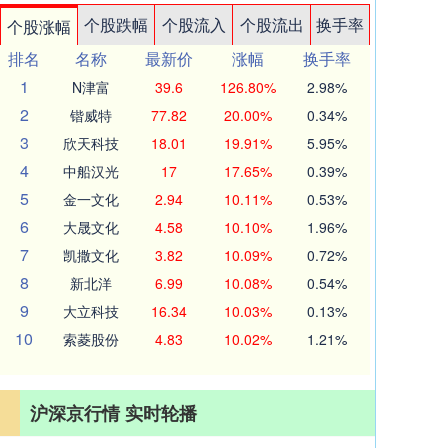
个股跌幅
个股流入
个股流出
换手率
个股涨幅
排名
名称
最新价
涨幅
换手率
1
N津富
39.6
126.80%
2.98%
2
锴威特
77.82
20.00%
0.34%
3
欣天科技
18.01
19.91%
5.95%
4
中船汉光
17
17.65%
0.39%
5
金一文化
2.94
10.11%
0.53%
6
大晟文化
4.58
10.10%
1.96%
7
凯撒文化
3.82
10.09%
0.72%
8
新北洋
6.99
10.08%
0.54%
9
大立科技
16.34
10.03%
0.13%
10
索菱股份
4.83
10.02%
1.21%
沪深京行情 实时轮播