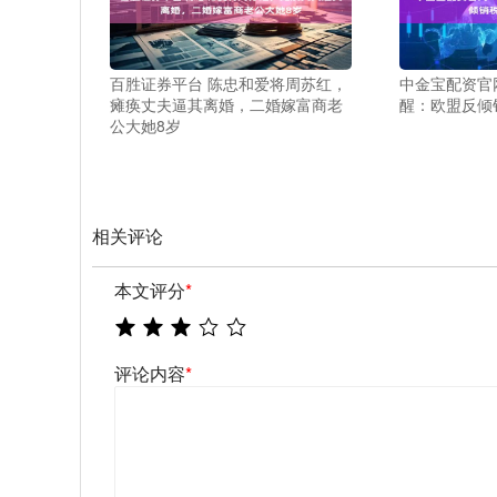
百胜证券平台 陈忠和爱将周苏红，
中金宝配资官网 
瘫痪丈夫逼其离婚，二婚嫁富商老
醒：欧盟反倾
公大她8岁
相关评论
本文评分
*
评论内容
*