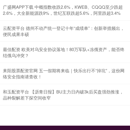
广盛网APP下载 中概指数收跌2.6%，KWEB、CQQQ至少跌超
2.6%，大全新能源跌9%，世纪互联跌超5.6%，阿里跌超3.4%
云配资平台 德州不动产统一登记十年“成绩单”：创新举措频出，
便民成果丰硕
最佳配资 欧美对乌安全协议落地！80万军队+冻俄资产，能否终
结俄乌冲突？
耒阳股票配资官网 五一假期将来临｜快乐出行不“掉坑”，这份网
络安全指南请查收！
和玉配资平台 【沥青日报】BU主力日内破3k后买盘强劲推涨，
品种裂解差下探空间收窄