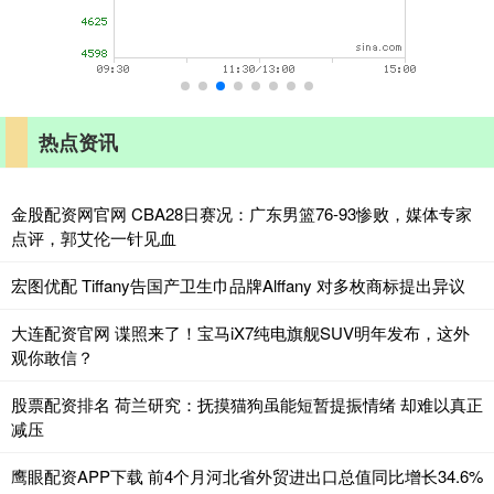
热点资讯
金股配资网官网 CBA28日赛况：广东男篮76-93惨败，媒体专家
点评，郭艾伦一针见血
宏图优配 Tiffany告国产卫生巾品牌Alffany 对多枚商标提出异议
大连配资官网 谍照来了！宝马iX7纯电旗舰SUV明年发布，这外
观你敢信？
股票配资排名 荷兰研究：抚摸猫狗虽能短暂提振情绪 却难以真正
减压
鹰眼配资APP下载 前4个月河北省外贸进出口总值同比增长34.6%