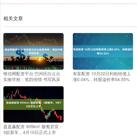
相关文章
唯信网配资平台 巴州区白云台
有富配资 10月22日利柏转债上
实验学校：笔韵传情 书写风采
涨0.04%，转股溢价率54.55%
盘盘赢配资 905km! 极氪官宣：
3款新车，4月10日正式上市