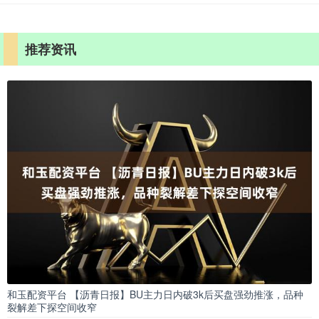
推荐资讯
和玉配资平台 【沥青日报】BU主力日内破3k后买盘强劲推涨，品种
裂解差下探空间收窄