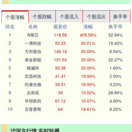
个股跌幅
个股流入
个股流出
换手率
个股涨幅
排名
名称
最新价
涨幅
换手率
1
N展芯
118.56
405.59%
52.94%
2
一博科技
53.33
20.01%
15.40%
3
方邦股份
146.16
20.00%
6.54%
4
泰金新能
131.52
20.00%
22.27%
5
锴威特
93.38
20.00%
1.60%
6
宏昌科技
41.41
19.99%
2.00%
7
药康生物
33.31
19.99%
3.23%
8
吉和昌
39
19.52%
28.80%
9
毕得医药
61.12
19.07%
4.60%
10
百普赛斯
64
18.61%
8.25%
沪深京行情 实时轮播