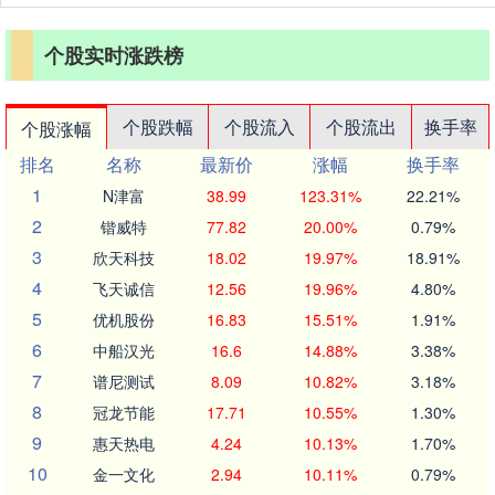
个股实时涨跌榜
个股跌幅
个股流入
个股流出
换手率
个股涨幅
排名
名称
最新价
涨幅
换手率
1
N津富
38.99
123.31%
22.21%
2
锴威特
77.82
20.00%
0.79%
3
欣天科技
18.02
19.97%
18.91%
4
飞天诚信
12.56
19.96%
4.80%
5
优机股份
16.83
15.51%
1.91%
6
中船汉光
16.6
14.88%
3.38%
7
谱尼测试
8.09
10.82%
3.18%
8
冠龙节能
17.71
10.55%
1.30%
9
惠天热电
4.24
10.13%
1.70%
10
金一文化
2.94
10.11%
0.79%